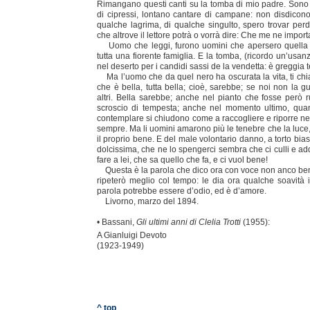
Rimangano questi canti su la tomba di mio padre. Sono fru
di cipressi, lontano cantare di campane: non disdico
qualche lagrima, di qualche singulto, spero trovar pe
che altrove il lettore potrà o vorrà dire: Che me ne import
Uomo che leggi, furono uomini che apersero quella to
tutta una fiorente famiglia. E la tomba, (ricordo un’usan
nel deserto per i candidi sassi de la vendetta: è greggia t
Ma l’uomo che da quel nero ha oscurata la vita, ti chia
che è bella, tutta bella; cioè, sarebbe; se noi non la g
altri. Bella sarebbe; anche nel pianto che fosse però 
scroscio di tempesta; anche nel momento ultimo, quan
contemplare si chiudono come a raccogliere e riporre ne 
sempre. Ma li uomini amarono più le tenebre che la luce, 
il proprio bene. E del male volontario danno, a torto bia
dolcissima, che ne lo spengerci sembra che ci culli e a
fare a lei, che sa quello che fa, e ci vuol bene!
Questa è la parola che dico ora con voce non anco ben 
ripeterò meglio col tempo: le dia ora qualche soavità 
parola potrebbe essere d’odio, ed è d’amore.
Livorno, marzo del 1894.
• Bassani,
Gli ultimi anni di Clelia Trotti
(1955):
A Gianluigi Devoto
(1923-1949)
^ top