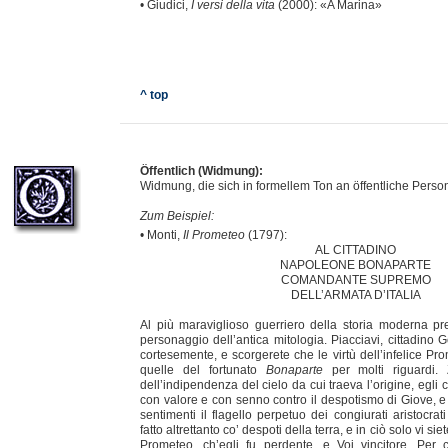
• Giudici,
I versi della vita
(2000): «A Marina»
^ top
Öffentlich (Widmung):
Widmung, die sich in formellem Ton an öffentliche Person
Zum Beispiel:
• Monti,
Il Prometeo
(1797):
AL CITTADINO
NAPOLEONE BONAPARTE
COMANDANTE SUPREMO
DELL’ARMATA D’ITALIA
Al più maraviglioso guerriero della storia moderna pre
personaggio dell’antica mitologia. Piacciavi, cittadino G
cortesemente, e scorgerete che le virtù dell’infelice P
quelle del fortunato
Bonaparte
per molti riguardi. 
dell’indipendenza del cielo da cui traeva l’origine, egl
con valore e con senno contro il despotismo di Giove, e 
sentimenti il flagello perpetuo dei congiurati aristocrat
fatto altrettanto co’ despoti della terra, e in ciò solo vi si
Prometeo, ch’egli fu perdente, e Voi vincitore. Per 