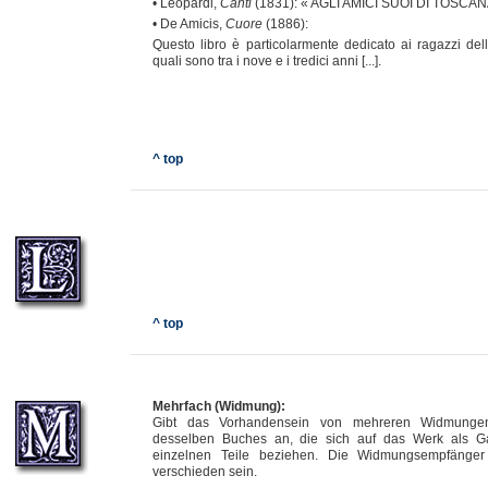
• Leopardi,
Canti
(1831): « AGLI AMICI SUOI DI TOSCA
• De Amicis,
Cuore
(1886):
Questo libro è particolarmente dedicato ai ragazzi dell
quali sono tra i nove e i tredici anni [...].
^ top
^ top
Mehrfach (Widmung):
Gibt das Vorhandensein von mehreren Widmungen
desselben Buches an, die sich auf das Werk als G
einzelnen Teile beziehen. Die Widmungsempfänge
verschieden sein.