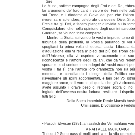
Sire
Le Muse, antiche compagne degli Eroi e de’ Re, ebber
far argomento de’ loro canti il valore de’ Forti nelle batt
sul Trono; e il diadema di Giove del pari che l’alloro
riverenza e splendore, celebrato da queste Dive. Sir
Ercole fra gli Dei, e fecero pianger d’invidia su la to
Conquistatore, che nella opinione degli uomini sarebbe 
Guerrieri, se Voi non foste comparso.
Mentre la Storia scrivendo le vostre imprese teme di
tribunale della posterità, la Poesia parlando di Voi
spogliarsi la prima volta di questa taccia. Liberata 
d’adulazione ella vi reca a’ piedi del più bel Trono d
dell’Universo, ella vi esprime veracemente nel suo
riconoscenza e l’amore degli Italiani, che da Voi reden
speranze, e si sentono non indegni de’ vostri eccelsi pen
vostra il far sì, che l’antica loro grandezza non sia p
memoria, e conciliando i disegni della Politica con
risvegliarne gli spiriti addormentati, e farli per Voi ist
maggiore ancor, se il vorrete, di quella che già vi circon
avete assunto il grave peso di regnare sopra di no
ingiurie dell’avversa nostra fortuna, restituirci il rispett
tutti felici.
Della Sacra Imperiale Reale Maestà Vostr
Umilissimo, Divotissimo e Fedelissim
• Pascoli,
Myricae
(1891, anlässlich der Vermählung von 
A RAFFAELE MARCOVIGI
Ti ricordi? Sono passati molti anni: a te la vita promet