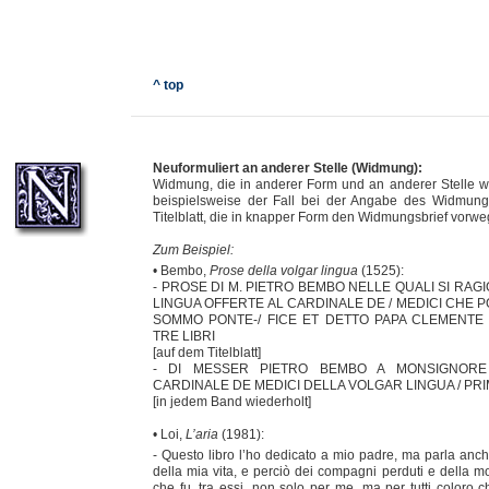
^ top
Neuformuliert an anderer Stelle (Widmung):
Widmung, die in anderer Form und an anderer Stelle wie
beispielsweise der Fall bei der Angabe des Widmun
Titelblatt, die in knapper Form den Widmungsbrief vorw
Zum Beispiel:
• Bembo,
Prose della volgar lingua
(1525):
- PROSE DI M. PIETRO BEMBO NELLE QUALI SI RAG
LINGUA OFFERTE AL CARDINALE DE / MEDICI CHE P
SOMMO PONTE-/ FICE ET DETTO PAPA CLEMENTE S
TRE LIBRI
[auf dem Titelblatt]
- DI MESSER PIETRO BEMBO A MONSIGNORE
CARDINALE DE MEDICI DELLA VOLGAR LINGUA / PR
[in jedem Band wiederholt]
• Loi,
L’aria
(1981):
- Questo libro l’ho dedicato a mio padre, ma parla anch
della mia vita, e perciò dei compagni perduti e della m
che fu, tra essi, non solo per me, ma per tutti coloro c