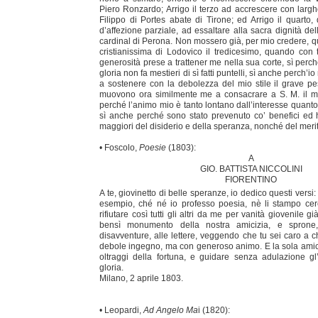
Piero Ronzardo; Arrigo il terzo ad accrescere con larghe
Filippo di Portes abate di Tirone; ed Arrigo il quarto, 
d’affezione parziale, ad essaltare alla sacra dignità del
cardinal di Perona. Non mossero già, per mio credere, qu
cristianissima di Lodovico il tredicesimo, quando con 
generosità prese a trattener me nella sua corte, sì perché
gloria non fa mestieri di sì fatti puntelli, sì anche perch’i
a sostenere con la debolezza del mio stile il grave 
muovono ora similmente me a consacrare a S. M. il m
perché l’animo mio è tanto lontano dall’interesse quanto
sì anche perché sono stato prevenuto co’ benefici ed h
maggiori del disiderio e della speranza, nonché del merito.
• Foscolo,
Poesie
(1803):
A
GIO. BATTISTA NICCOLINI
FIORENTINO
A te, giovinetto di belle speranze, io dedico questi versi:
esempio, ché né io professo poesia, nè li stampo ce
rifiutare così tutti gli altri da me per vanità giovenile g
bensì monumento della nostra amicizia, e sprone
disavventure, alle lettere, veggendo che tu sei caro a ch
debole ingegno, ma con generoso animo. E la sola amici
oltraggi della fortuna, e guidare senza adulazione gl’
gloria.
Milano, 2 aprile 1803.
• Leopardi,
Ad Angelo Ma
i (1820):