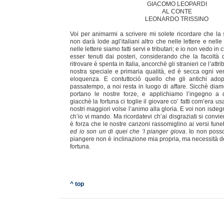
GIACOMO LEOPARDI
AL CONTE
LEONARDO TRISSINO
Voi per animarmi a scrivere mi solete ricordare che la s
non darà lode agl’italiani altro che nelle lettere e nell
nelle lettere siamo fatti servi e tributari; e io non vedo 
esser tenuti dai posteri, considerando che la facoltà 
ritrovare è spenta in Italia, ancorchè gli stranieri ce l’att
nostra speciale e primaria qualità, ed è secca ogni ven
eloquenza. E contuttociò quello che gli antichi ado
passatempo, a noi resta in luogo di affare. Sicchè diamo
portano le nostre forze, e applichiamo l’ingegno a di
giacchè la fortuna ci toglie il giovare co’ fatti com’era 
nostri maggiori volse l’animo alla gloria. E voi non isdeg
ch’io vi mando. Ma ricordatevi ch’ai disgraziati si convien
è forza che le nostre canzoni rassomiglino ai versi funeb
ed io son un di quei che ’l pianger giova
. Io non posso
piangere non è inclinazione mia propria, ma necessità de
fortuna.
^ top