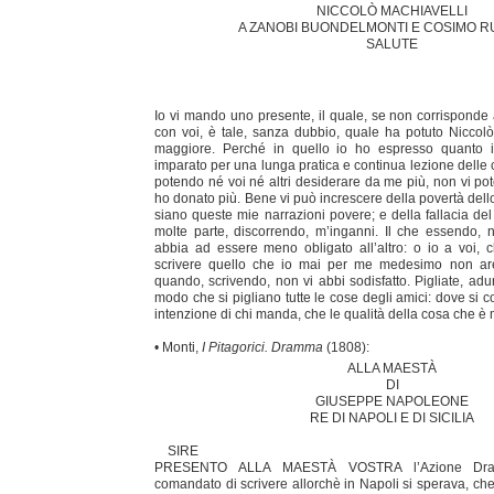
NICCOLÒ MACHIAVELLI
A ZANOBI BUONDELMONTI E COSIMO R
SALUTE
Io vi mando uno presente, il quale, se non corrisponde 
con voi, è tale, sanza dubbio, quale ha potuto Niccol
maggiore. Perché in quello io ho espresso quanto 
imparato per una lunga pratica e continua lezione delle
potendo né voi né altri desiderare da me più, non vi pot
ho donato più. Bene vi può increscere della povertà del
siano queste mie narrazioni povere; e della fallacia del
molte parte, discorrendo, m’inganni. Il che essendo, 
abbia ad essere meno obligato all’altro: o io a voi, 
scrivere quello che io mai per me medesimo non arei
quando, scrivendo, non vi abbi sodisfatto. Pigliate, ad
modo che si pigliano tutte le cose degli amici: dove si 
intenzione di chi manda, che le qualità della cosa che è m
• Monti,
I Pitagorici. Dramma
(1808):
ALLA MAESTÀ
DI
GIUSEPPE NAPOLEONE
RE DI NAPOLI E DI SICILIA
SIRE
PRESENTO ALLA MAESTÀ VOSTRA l’Azione Dra
comandato di scrivere allorchè in Napoli si sperava, ch