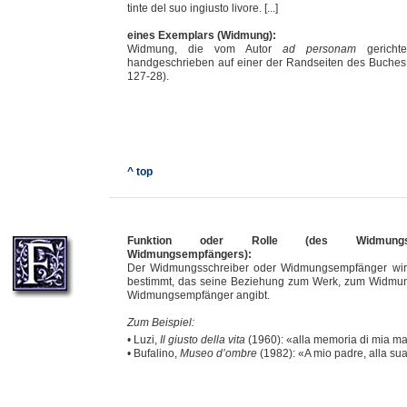
tinte del suo ingiusto livore. [...]
eines Exemplars (Widmung):
Widmung, die vom Autor
ad personam
gerichte
handgeschrieben auf einer der Randseiten des Buches 
127-28).
^ top
Funktion
oder Rolle (des Widmungssc
Widmungsempfängers):
Der Widmungsschreiber oder Widmungsempfänger wird 
bestimmt, das seine Beziehung zum Werk, zum Widmun
Widmungsempfänger angibt.
Zum Beispiel:
• Luzi,
Il giusto della vita
(1960): «alla memoria di mia m
• Bufalino,
Museo d’ombre
(1982): «A mio padre, alla s