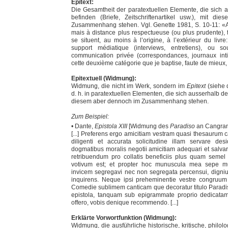
Epitext:
Die Gesamtheit der paratextuellen Elemente, die sich
befinden (Briefe, Zeitschriftenartikel usw.), mit d
Zusammenhang stehen. Vgl. Genette 1981, S. 10-11: «A
mais à distance plus respectueuse (ou plus prudente),
se situent, au moins à l’origine, à l’extérieur du livr
support médiatique (interviews, entretiens), ou s
communication privée (correspondances, journaux inti
cette deuxième catégorie que je baptise, faute de mieux
Epitextuell (Widmung):
Widmung, die nicht im Werk, sondern im
Epitext
(siehe 
d. h. in paratextuellen Elementen, die sich ausserhalb d
diesem aber dennoch im Zusammenhang stehen.
Zum Beispiel:
• Dante,
Epistola XIII
[Widmung des
Paradiso
an Cangrand
[...] Preferens ergo amicitiam vestram quasi thesaurum 
diligenti et accurata solicitudine illam servare des
dogmatibus moralis negotii amicitiam adequari et salvar
retribuendum pro collatis beneficiis plus quam semel
votivum est; et propter hoc munuscula mea sepe m
invicem segregavi nec non segregata percensui, digni
inquirens. Neque ipsi preheminentie vestre congruu
Comedie sublimem canticam que decoratur titulo Paradisi
epistola, tanquam sub epigrammate proprio dedicatam,
offero, vobis denique recommendo. [...]
Erklärte
Vorwortfunktion (Widmung):
Widmung, die ausführliche historische, kritische, philo