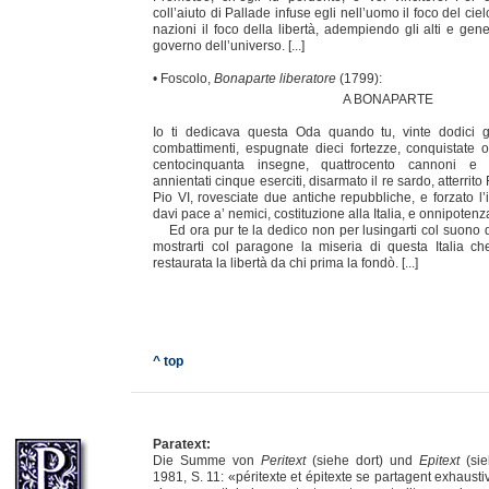
coll’aiuto di Pallade infuse egli nell’uomo il foco del ciel
nazioni il foco della libertà, adempiendo gli alti e gen
governo dell’universo. [...]
• Foscolo,
Bonaparte liberatore
(1799):
A BONAPARTE
Io ti dedicava questa Oda quando tu, vinte dodici g
combattimenti, espugnate dieci fortezze, conquistate ot
centocinquanta insegne, quattrocento cannoni e ce
annientati cinque eserciti, disarmato il re sardo, atterrito
Pio VI, rovesciate due antiche repubbliche, e forzato l’
davi pace a’ nemici, costituzione alla Italia, e onnipoten
Ed ora pur te la dedico non per lusingarti col suono d
mostrarti col paragone la miseria di questa Italia c
restaurata la libertà da chi prima la fondò. [...]
^ top
Paratext:
Die Summe von
Peritext
(siehe dort) und
Epitext
(sie
1981, S. 11: «péritexte et épitexte se partagent exhausti