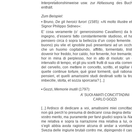
Interpretationshinweise usw. zur Abfassung des Bu
enthält.
Zum Beispiel:
• Bruno,
De gli heroici furori
(1585): «Al molto illustre e
Signor Philippo Sidneo»:
E’ cosa veramente (o’ generosissimo Cavalliero) da b
ingegno, d’essersi fatto constantemente studioso, et ha
pensiero circa ó sopra la bellezza d’un corpo femenile.
buono) piu vile et ignobile puó presentarsi ad un occhi
che un huomo cogitabundo, afflitto, tormentato, tris
dovenir hor freddo, hor caldo, hor fervente, hor tremante,
hor in mina di perplesso, hor in atto di risoluto: u
intervallo di tempo, et gli piu scelti frutti di sua vita corr
del cervello, con mettere in concetto, scritto, et sigilla
quelle continue torture, què gravi tormenti, quê rational
pensieri, et quelli amarissimi studi destinati sotto la t
imbecille, stolta, et sozza sporcaria? [...]
• Gozzi,
Memorie inutili
(1797):
A’ SUOI AMATI CONCITTADINI
CARLO GOZZI
[...] Ardisco di dedicare a voi, amatissimi miei concitt
non già perch’io presuma di dedicarvi cosa degna della 
vostro merito, ma puramente per farvi giudici sopra la
Na
me relativa e sopra la narrazione mia relativa a lui, 
s’egli abbia avuta ragione alcuna di andar a vomitare
Svezia delle ingiurie brutali contro me, dipingendo il car