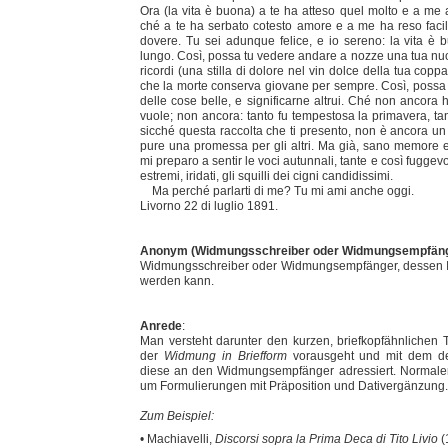
Ora (la vita è buona) a te ha atteso quel molto e a me 
ché a te ha serbato cotesto amore e a me ha reso faci
dovere. Tu sei adunque felice, e io sereno: la vita è b
lungo. Così, possa tu vedere andare a nozze una tua n
ricordi (una stilla di dolore nel vin dolce della tua coppa
che la morte conserva giovane per sempre. Così, possa i
delle cose belle, e significarne altrui. Ché non ancora h
vuole; non ancora: tanto fu tempestosa la primavera, tant
sicché questa raccolta che ti presento, non è ancora un
pure una promessa per gli altri. Ma già, sano memore e
mi preparo a sentir le voci autunnali, tante e così fuggevo
estremi, iridati, gli squilli dei cigni candidissimi.
Ma perché parlarti di me? Tu mi ami anche oggi.
Livorno 22 di luglio 1891.
Anonym (Widmungsschreiber oder Widmungsempfäng
Widmungsschreiber oder Widmungsempfänger, dessen Ide
werden kann.
Anrede
:
Man versteht darunter den kurzen, briefkopfähnlichen T
der
Widmung in Briefform
vorausgeht und mit dem d
diese an den Widmungsempfänger adressiert. Normaler
um Formulierungen mit Präposition und Dativergänzung.
Zum Beispiel:
• Machiavelli,
Discorsi sopra la Prima Deca di Tito Livio
(