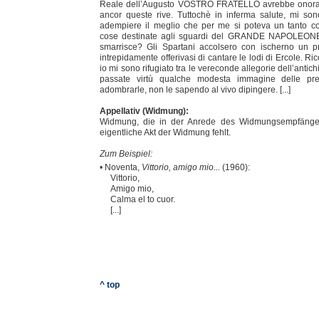
Reale dell’Augusto VOSTRO FRATELLO avrebbe onorat
ancor queste rive. Tuttochè in inferma salute, mi son
adempiere il meglio che per me si poteva un tanto 
cose destinate agli sguardi del GRANDE NAPOLEONE
smarrisce? Gli Spartani accolsero con ischerno un 
intrepidamente offerivasi di cantare le lodi di Ercole. R
io mi sono rifugiato tra le vereconde allegorie dell’antichi
passate virtù qualche modesta immagine delle pre
adombrarle, non le sapendo al vivo dipingere. [...]
Appellativ (Widmung):
Widmung, die in der Anrede des Widmungsempfänger
eigentliche Akt der Widmung fehlt.
Zum Beispiel:
• Noventa,
Vittorio, amigo mio...
(1960):
Vittorio,
Amigo mio,
Calma el to cuor.
[...]
^ top