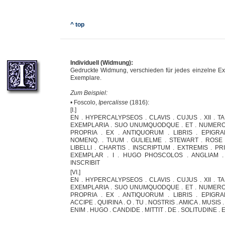
^ top
Individuell (Widmung):
Gedruckte Widmung, verschieden für jedes einzelne Ex
Exemplare.
Zum Beispiel:
• Foscolo,
Ipercalisse
(1816):
[I.]
EN . HYPERCALYPSEOS . CLAVIS . CUJUS . XII . 
EXEMPLARIA . SUO UNUMQUODQUE . ET . NUMERO . 
PROPRIA . EX . ANTIQUORUM . LIBRIS . EPIGR
NOMENQ. . TUUM . GULIELME . STEWART . ROSE .
LIBELLI . CHARTIS . INSCRIPTUM . EXTREMIS . PRI
EXEMPLAR . I . HUGO PHOSCOLOS . ANGLIAM .
INSCRIBIT
[VI.]
EN . HYPERCALYPSEOS . CLAVIS . CUJUS . XII . 
EXEMPLARIA . SUO UNUMQUODQUE . ET . NUMERO . 
PROPRIA . EX . ANTIQUORUM . LIBRIS . EPIGR
ACCIPE . QUIRINA . O . TU . NOSTRIS . AMICA . MUSIS . 
ENIM . HUGO . CANDIDE . MITTIT . DE . SOLITUDINE . EX