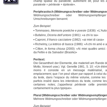
champ spatial du paratexte; autrement dit, pour les 
paratexte
=
péritexte
+
épitexte
».
Periphrastisch (Widmungsschreiber oder Widmungse
Widmungsschreiber oder Widmungsempfän
Umschreibungen benannt.
Zum Beispiel:
• Tommaseo,
Memorie poetiche e poesie
(1838): «L’Auto
• Bufalino,
Diceria dell’untore
(1981): «a chi lo sa»
• Caproni,
Il franco cacciatore
(1982): «ai miei di casa»
• Richelmy,
La lettrice di Isasca
(1986): «A chi mi amò e 
• Citton,
In forma chiusa
(2000): «Ai miei quattro amici:
da Feltre e da Salvador (Brasile)»
Peritext:
Die Gesamtheit der Elemente, die materiell am Rande des
Motto, Vorwort usw.). Vgl. Genette 1981, S. 10: «Un élém
moins il consiste en un message matérialisé, 
emplacement
, que l’on peut situer par rapport à celui d
du texte, dans l’espace du même volume, comme les ti
parfois inséré dans les interstices du texte, comme les
certaines notes; j’appellerai
péritexte
cette première
certainement la plus typique».
Plural (Widmungsschreiber oder Widmungsempfänger
Mehrere Widmungsschreiber oder Widmungsempfänger.
Zum Beispiel: