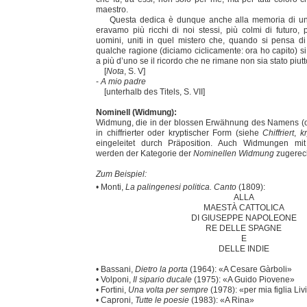
maestro.
Questa dedica è dunque anche alla memoria di un te
eravamo più ricchi di noi stessi, più colmi di futuro, pi
uomini, uniti in quel mistero che, quando si pensa d
qualche ragione (diciamo ciclicamente: ora ho capito) si 
a più d’uno se il ricordo che ne rimane non sia stato piutto
[
Nota
, S. V]
-
A mio padre
[unterhalb des Titels, S. VII]
Nominell (Widmung):
Widmung, die in der blossen Erwähnung des Namens (
in chiffrierter oder kryptischer Form (siehe
Chiffriert
,
k
eingeleitet durch Präposition. Auch Widmungen mit
werden der Kategorie der
Nominellen Widmung
zugerec
Zum Beispiel:
• Monti,
La palingenesi politica. Canto
(1809):
ALLA
MAESTÀ CATTOLICA
DI GIUSEPPE NAPOLEONE
RE DELLE SPAGNE
E
DELLE INDIE
• Bassani,
Dietro la porta
(1964): «A Cesare Gàrboli»
• Volponi,
Il sipario ducale
(1975): «A Guido Piovene»
• Fortini,
Una volta per sempre
(1978): «per mia figlia Liv
• Caproni,
Tutte le poesie
(1983): «A Rina»