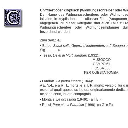
Chiffriert oder kryptisch (Widmungsschreiber oder 
Der Name des Widmungsschreibers oder Widmungsem
Initialen, in kryptischer oder allusiver Form (Anagramm
angegeben. Zu dieser Kategorie sind auch Fälle zu r
Widmungsschreiber oder Widmungsempfänger du
bezeichnet werden.
Zum Beispiel:
• Balbo,
Studii sulla Guerra d’indipendenza di Spagna e
Sig. .............»
• Tessa,
L’è el dì Mort, alegher!
(1932):
MUSOCCO
CAMPO 61
FOSSA 800
PER QUESTA TOMBA.
• Landolfi,
La pietra lunare
(1944):
A E. V.-L. e a R. T., morte, e a T. P., morto: verso di lui ò
esseri ai quali questo scritto era originariamente dedica
ne sono certo, in loro compagnia.
• Montale,
Le occasion
i (1949): «a I. B.»
• Rossi,
Pare che il Paradiso
(1998): «a G. e P.»