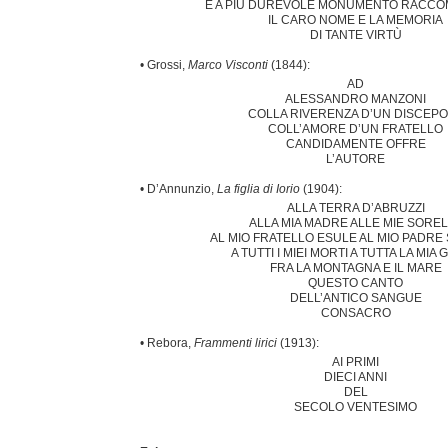
E A PIÙ DUREVOLE MONUMENTO RACC
IL CARO NOME E LA MEMORIA
DI TANTE VIRTÙ
• Grossi,
Marco Visconti
(1844):
AD
ALESSANDRO MANZONI
COLLA RIVERENZA D’UN DISCEP
COLL’AMORE D’UN FRATELLO
CANDIDAMENTE OFFRE
L’AUTORE
• D’Annunzio,
La figlia di Iorio
(1904):
ALLA TERRA D’ABRUZZI
ALLA MIA MADRE ALLE MIE SORE
AL MIO FRATELLO ESULE AL MIO PADRE
A TUTTI I MIEI MORTI A TUTTA LA MIA
FRA LA MONTAGNA E IL MARE
QUESTO CANTO
DELL’ANTICO SANGUE
CONSACRO
• Rebora,
Frammenti lirici
(1913):
AI PRIMI
DIECI ANNI
DEL
SECOLO VENTESIMO