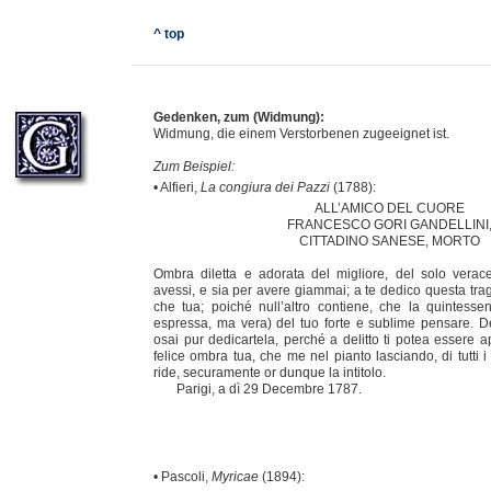
^ top
Gedenken, zum (Widmung):
Widmung, die einem Verstorbenen zugeeignet ist.
Zum Beispiel:
• Alfieri,
La congiura dei Pazzi
(1788):
ALL’AMICO DEL CUORE
FRANCESCO GORI GANDELLINI
CITTADINO SANESE, MORTO
Ombra diletta e adorata del migliore, del solo verac
avessi, e sia per avere giammai; a te dedico questa tra
che tua; poiché null’altro contiene, che la quintess
espressa, ma vera) del tuo forte e sublime pensare. De
osai pur dedicartela, perché a delitto ti potea essere ap
felice ombra tua, che me nel pianto lasciando, di tutti i
ride, securamente or dunque la intitolo.
Parigi, a dì 29 Decembre 1787.
• Pascoli,
Myricae
(1894):