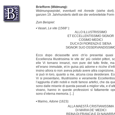
Briefform (Widmung):
Widmungsepistel, eventuell mit
Anrede
(siehe dort)
ganzen 19. Jahrhunderts stellt sie die verbreitetste Form 
Zum Beispiel:
• Vasari,
Le vite
(1568² ):
ALLO ILLUSTRISSIMO
ET ECCELLENTISSIMO SIGNOR
COSIMO MEDICI
DUCA DI FIORENZA E SIENA
SIGNOR SUO OSSERVANDISSIM
Ecco dopo diciassette anni ch’io presentai quasi
Eccellenzia Illustrissima le vite de’ più celebri pittori, scu
elle Vi tornano innanzi, non pure del tutto finite, m
ell’erano immutate, et in guisa più adorne e ricche d’infi
insino allora io non aveva potuto avere altra cognizione
si può in loro, quanto a me, alcuna cosa desiderare. Ec
Vi si presentano, Illustrissimo e veramente Eccellenti
l’aggiunta d’altri nobili e molti famosi artefici, che da q
sono dalle miserie di questa passati a miglior vita, e d’al
vivano, hanno in queste professioni sì fattamente op
sono d’eterna memoria. [...]
• Marino,
Adone
(1623):
ALLA MAESTÀ CRISTIANISSIMA
DI MARIA DE’ MEDICI
REINA DI FRANCIA E DI NAVARR