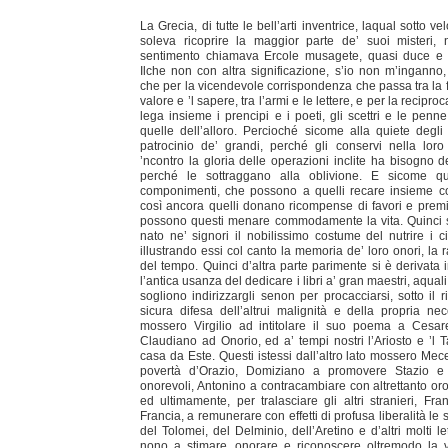
La Grecia, di tutte le bell’arti inventrice, laqual sotto ve
soleva ricoprire la maggior parte de’ suoi misteri,
sentimento chiamava Ercole musagete, quasi duce e 
Ilche non con altra significazione, s’io non m’inganno,
che per la vicendevole corrispondenza che passa tra la fo
valore e ’l sapere, tra l’armi e le lettere, e per la recip
lega insieme i prencipi e i poeti, gli scettri e le penn
quelle dell’alloro. Percioché sicome alla quiete degli
patrocinio de’ grandi, perché gli conservi nella loro t
’ncontro la gloria delle operazioni inclite ha bisogno dell
perché le sottraggano alla oblivione. E sicome qu
componimenti, che possono a quelli recare insieme col 
così ancora quelli donano ricompense di favori e premi
possono questi menare commodamente la vita. Quinci 
nato ne’ signori il nobilissimo costume del nutrire i c
illustrando essi col canto la memoria de’ loro onori, la 
del tempo. Quinci d’altra parte parimente si è derivata 
l’antica usanza del dedicare i libri a’ gran maestri, aqual
sogliono indirizzargli senon per procacciarsi, sotto il 
sicura difesa dell’altrui malignità e della propria nece
mossero Virgilio ad intitolare il suo poema a Cesa
Claudiano ad Onorio, ed a’ tempi nostri l’Ariosto e ’l 
casa da Este. Questi istessi dall’altro lato mossero Mec
povertà d’Orazio, Domiziano a promovere Stazio e S
onorevoli, Antonino a contracambiare con altrettanto oro
ed ultimamente, per tralasciare gli altri stranieri, Fra
Francia, a remunerare con effetti di profusa liberalità le 
del Tolomei, del Delminio, dell’Aretino e d’altri molti lett
nono a stimare, onorare e riconoscere oltremodo la v