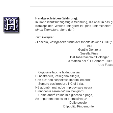
Handgeschrieben (Widmung):
In Handschrift hinzugefügte Widmung, die aber in das g
Konzept des Werkes integriert ist (das unterscheidet
eines Exemplars
, siehe dort).
Zum Beispiel:
• Foscolo,
Vestigi della storia del sonetto italiano
(1816):
Alla
Gentile Donzella
Susetta Füssli
Dal Tabernacolo d’Hottingen
La mattina del dì I. Gennaro 1816.
Ugo Foscol
O giovinetta, che la dubbia via
Di nostra vita, Pellegrina allegra,
Con pie’ non sospettoso imprimi ed orni;
Sempre così propizio il Ciel ti sia,
Né adombri mai nube improvvisa e negra
L’innocente seren de’ tuoi bei giorni.
Come andrà l’alma mia giocosa e paga,
Se impunemente esser potrai sì vaga!
Dalle poesie
D’Ippolito Pindemonte