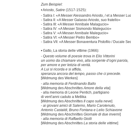
Zum Beispiel:
• Ariosto,
Satire
(1517-1525):
- Satira I: «A Messer Alessandro Ariosto, / et a Messer 
- Satira II: «A Messer Galasso Ariosto, suo fratello»
- Satira III: «A Messer Annibale Malagucio»
- Satira IV: «A Messer Sismondo Malegucio»
- Satira V: «A Messer Annibale Malegucio»
- Satira VI: «A Messer Pietro Bembo»
- Satira VII: «A Messer Bonaventura Pistofilo / Ducale Se
• Gatto, La storia delle vittime (1966):
-
Questo volume di poesie trova in Elio Vittorini
un uomo da chiamare vivo, alla sorgente d’ogni parola,
per amore e per letizia di verità.
A Lui si ricorda e si affida,
speranza ancora del tempo, passo che ci precede.
[Widmung des Werkes]
-
alla memoria di Ferdinando Ballo
[Widmung des Abschnittes
Amore della vita
]
- alla memoria di Leone Pentich, partigiano
di vent’anni caduto a Metlika
[Widmung des Abschnittes
Il capo sulla neve
]
-
ai giovani amici di Salerno, Mario Carotenuto,
Antonio Castaldi, Bruno Fontana e Lelio Schiavone
[Widmung des Abschnittes
Giornale di due inverni
]
-
alla memoria di Raffaello Giolli
[Widmung des Abschnittes
La storia delle vittime
]