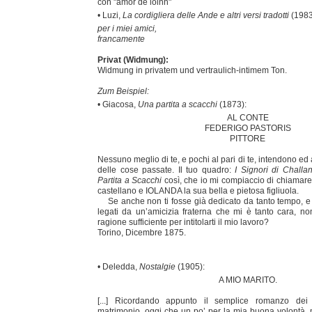
con "amor de loinh"
• Luzi,
La cordigliera delle Ande e altri versi tradotti
(1983
per i miei amici,
francamente
Privat (Widmung):
Widmung in privatem und vertraulich-intimem Ton.
Zum Beispiel:
• Giacosa,
Una partita a scacchi
(1873):
AL CONTE
FEDERIGO PASTORIS
PITTORE
Nessuno meglio di te, e pochi al pari di te, intendono e
delle cose passate. Il tuo quadro:
I Signori di Challan
Partita a Scacchi
così, che io mi compiaccio di chiamar
castellano e IOLANDA la sua bella e pietosa figliuola.
Se anche non ti fosse già dedicato da tanto tempo, e
legati da un’amicizia fraterna che mi è tanto cara, 
ragione sufficiente per intitolarti il mio lavoro?
Torino, Dicembre 1875.
• Deledda,
Nostalgie
(1905):
A MIO MARITO.
[...] Ricordando appunto il semplice romanzo dei 
matrimonio, oggi che un po’ per la mia buona volontà, mo