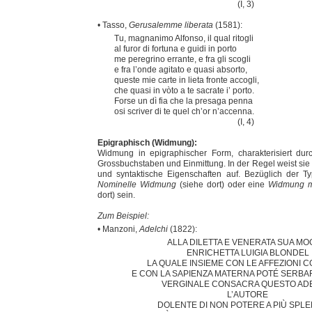
(I, 3)
• Tasso,
Gerusalemme liberata
(1581):
Tu, magnanimo Alfonso, il qual ritogli
al furor di fortuna e guidi in porto
me peregrino errante, e fra gli scogli
e fra l’onde agitato e quasi absorto,
queste mie carte in lieta fronte accogli,
che quasi in vòto a te sacrate i’ porto.
Forse un dì fia che la presaga penna
osi scriver di te quel ch’or n’accenna.
(I, 4)
Epigraphisch (Widmung):
Widmung in epigraphischer Form, charakterisiert du
Grossbuchstaben und Einmittung. In der Regel weist sie
und syntaktische Eigenschaften auf. Bezüglich der T
Nominelle Widmung
(siehe dort) oder eine
Widmung mi
dort) sein.
Zum Beispiel:
• Manzoni,
Adelchi
(1822):
ALLA DILETTA E VENERATA SUA MO
ENRICHETTA LUIGIA BLONDEL
LA QUALE INSIEME CON LE AFFEZIONI C
E CON LA SAPIENZA MATERNA POTÉ SERBA
VERGINALE CONSACRA QUESTO AD
L’AUTORE
DOLENTE DI NON POTERE A PIÙ SPL