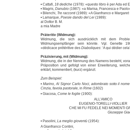
• Cattafi,
18 dediche
(1978): «questo libro è per Ada ed E
• Magris,
Danubio
(1987): «a Marisa, Francesca e Paolo
• Bilenchi,
Tre racconti
(1989): «A Gianfranco e Margaret 
• Lamarque,
Poesie dando del Lei
(1989):
al Dottor B. M.
a mia Madre
Präteritiv (Widmung):
Widmung, die sich ausdrücklich mit dem Proble
Widmungsempfänger sein könnte. Vgl. Genette 19
«dédicace prétéritive des
Diaboliques
: ‘A qui dédier cel
Präzisierung, mit (Widmung):
Widmung, die in der Nennung des Namens besteht, vor
Präposition und gefolgt von einer Erweiterung, welc
erklärt, kommentiert, (kurz) ergänzt.
Zum Beispiel:
•
Marino, Al Signor Carlo Noci, adombrato sotto il nome
Cinzia, favola pastorale,
in
Rime
(1602)
• Giacosa,
Come le foglie
(1900):
ALL’AMICO
EUGENIO-TORELLI-VIOLLIER
CHE MI FU FEDELE NEI MOMENTI GR
Giuseppe Gia
• Pasolini,
La meglio gioventù
(1954):
A Gianfranco Contini,