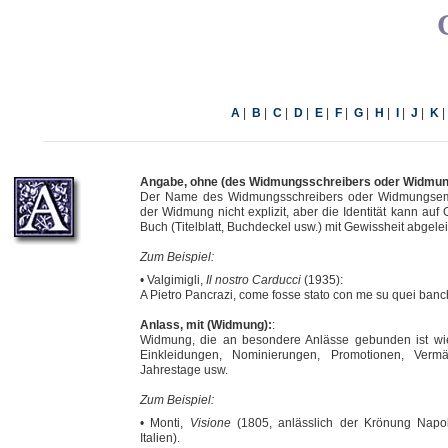
|
|
|
|
|
|
|
|
|
|
A
B
C
D
E
F
G
H
I
J
K
Angabe, ohne (des Widmungsschreibers oder Widmu
Der Name des Widmungsschreibers oder Widmungsemp
der Widmung nicht explizit, aber die Identität kann au
Buch (Titelblatt, Buchdeckel usw.) mit Gewissheit abgele
Zum Beispiel:
• Valgimigli,
Il nostro Carducci
(1935):
A Pietro Pancrazi, come fosse stato con me su quei banch
Anlass, mit (Widmung):
:
Widmung, die an besondere Anlässe gebunden ist wie
Einkleidungen, Nominierungen, Promotionen, Verm
Jahrestage usw.
Zum Beispiel:
• Monti,
Visione
(1805, anlässlich der Krönung Nap
Italien).