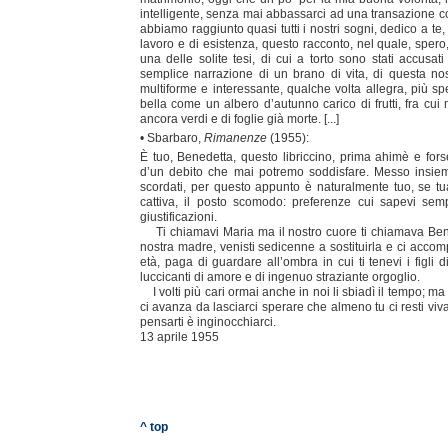
intelligente, senza mai abbassarci ad una transazione c
abbiamo raggiunto quasi tutti i nostri sogni, dedico a t
lavoro e di esistenza, questo racconto, nel quale, spero,
una delle solite tesi, di cui a torto sono stati accusat
semplice narrazione di un brano di vita, di questa no
multiforme e interessante, qualche volta allegra, più s
bella come un albero d’autunno carico di frutti, fra cui m
ancora verdi e di foglie già morte. [...]
• Sbarbaro,
Rimanenze
(1955):
È tuo, Benedetta, questo libriccino, prima ahimè e fors
d’un debito che mai potremo soddisfare. Messo insiem
scordati, per questo appunto è naturalmente tuo, se tu
cattiva, il posto scomodo: preferenze cui sapevi sem
giustificazioni.
Ti chiamavi Maria ma il nostro cuore ti chiamava Ben
nostra madre, venisti sedicenne a sostituirla e ci acco
età, paga di guardare all’ombra in cui ti tenevi i figli 
luccicanti di amore e di ingenuo straziante orgoglio.
I volti più cari ormai anche in noi li sbiadì il tempo; m
ci avanza da lasciarci sperare che almeno tu ci resti viv
pensarti è inginocchiarci.
13 aprile 1955
^ top