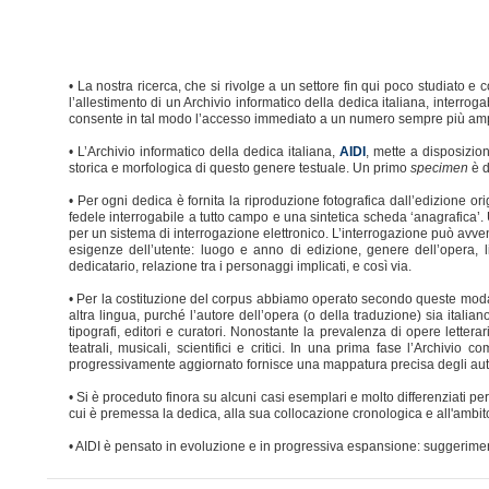
• La nostra ricerca, che si rivolge a un settore fin qui poco studiato 
l’allestimento di un Archivio informatico della dedica italiana, interroga
consente in tal modo l’accesso immediato a un numero sempre più ampio
• L’Archivio informatico della dedica italiana,
, mette a disposizione
AIDI
storica e morfologica di questo genere testuale. Un primo
specimen
è d
• Per ogni dedica è fornita la riproduzione fotografica dall’edizione ori
fedele interrogabile a tutto campo e una sintetica scheda ‘anagrafica’.
per un sistema di interrogazione elettronico. L’interrogazione può avve
esigenze dell’utente: luogo e anno di edizione, genere dell’opera, 
dedicatario, relazione tra i personaggi implicati, e così via.
• Per la costituzione del corpus abbiamo operato secondo queste modalit
altra lingua, purché l’autore dell’opera (o della traduzione) sia italia
tipografi, editori e curatori. Nonostante la prevalenza di opere lettera
teatrali, musicali, scientifici e critici. In una prima fase l’Archiv
progressivamente aggiornato fornisce una mappatura precisa degli autori 
• Si è proceduto finora su alcuni casi esemplari e molto differenziati per
cui è premessa la dedica, alla sua collocazione cronologica e all'ambit
• AIDI è pensato in evoluzione e in progressiva espansione: suggerime