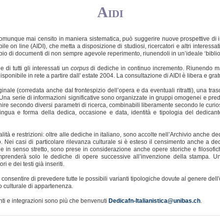
Aidi
e comunque mai censito in maniera sistematica, può suggerire nuove prospettive di i
bile on line (AIDI), che metta a disposizione di studiosi, ricercatori e altri interes
 di documenti di non sempre agevole reperimento, riunendoli in un’ideale ‘bibliot
 di tutti gli interessati un
corpus
di dediche in continuo incremento. Riunendo ma
isponibile in rete a partire dall' estate 2004.
La consultazione di AIDI è libera e grat
ginale (corredata anche dal frontespizio dell’opera e da eventuali ritratti), una tras
 Una serie di informazioni significative sono organizzate in gruppi omogenei e pre
nire secondo diversi parametri di ricerca, combinabili liberamente secondo le curios
lingua e forma della dedica, occasione e data, identità e tipologia del dedican
à e restrizioni: oltre alle dediche in italiano, sono accolte nell’Archivio anche de
no. Nei casi di particolare rilevanza culturale si è esteso il censimento anche a de
rie in senso stretto, sono prese in considerazione anche opere storiche e filosofich
io comprenderà solo le dediche di opere successive all’invenzione della stampa. U
e dei testi già inseriti.
 consentire di prevedere tutte le possibili varianti tipologiche dovute al genere dell
o culturale di appartenenza.
nti e integrazioni sono più che benvenuti
.
Dedicafn-Italianistica@unibas.ch