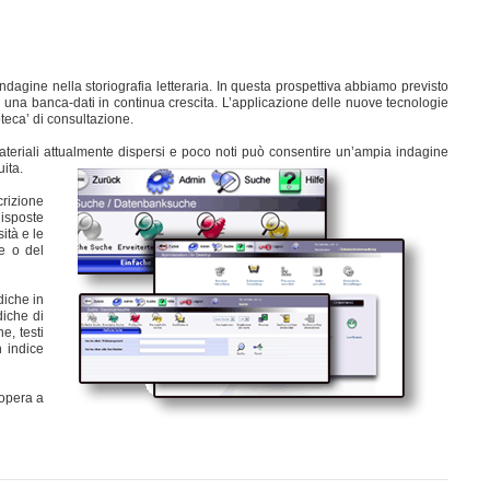
ndagine nella storiografia letteraria. In questa prospettiva abbiamo previsto
sati una banca-dati in continua crescita. L’applicazione delle nuove tecnologie
eca’ di consultazione.
teriali attualmente dispersi e poco noti può consentire un’ampia indagine
uita.
crizione
disposte
ità e le
te o del
diche in
diche di
e, testi
n indice
'opera a