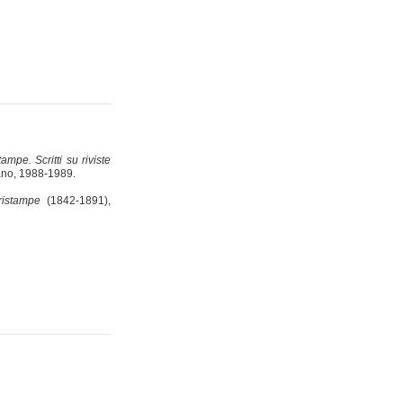
tampe. Scritti su riviste
lano, 1988-1989.
ristampe
(1842-1891),