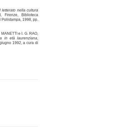
l letterato nella cultura
 Firenze, Biblioteca
 Polistampa, 1998, pp.
R. MANETTI e I. G. RAO,
ra in età laurenziana
,
giugno 1992, a cura di