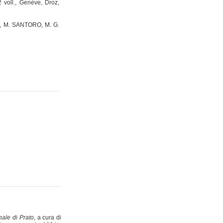
 voll., Genève, Droz,
A, M. SANTORO, M. G.
nale di Prato
, a cura di