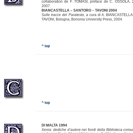
collaboration de F. TOMASI, préface de C. OSSOLA, 2
2007.
BIANCASTELLA – SANTORO – TAVONI 2004
Sulle tracce del Paratesto
, a cura di A. BIANCASTELL
TAVONI, Bologna, Bononia University Press, 2004.
^ top
^ top
DI MALTA 1994
Xenia:
dediche d’autore nei fondi della Biblioteca comu