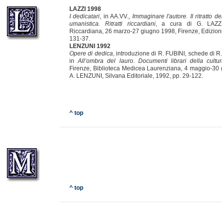
LAZZI 1998
I dedicatari
, in AA.VV.,
Immaginare l'autore. Il ritratto de
umanistica. Ritratti riccardiani
, a cura di G. LAZZI,
Riccardiana, 26 marzo-27 giugno 1998, Firenze, Edizioni
131-37.
LENZUNI 1992
Opere di dedica
, introduzione di R. FUBINI, schede di 
in
All’ombra del lauro
.
Documenti librari della cultu
Firenze, Biblioteca Medicea Laurenziana, 4 maggio-30 
A. LENZUNI, Silvana Editoriale, 1992, pp. 29-122.
^ top
^ top