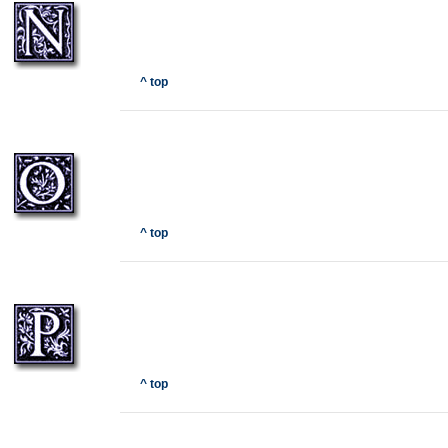
^ top
^ top
^ top