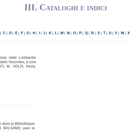
III. Cataloghi e indici
|
|
|
|
|
|
|
|
|
|
|
|
|
|
|
|
|
|
|
|
|
|
C
D
E
F
G
H
I
J
K
L
M
N
O
P
Q
R
S
T
U
V
W
X
eraria nella Lombardia
tello Visconteo, a cura
TI, M. VOLPI, Pavia,
e dans la Bibliothèque
r J. BALSAMO, avec la