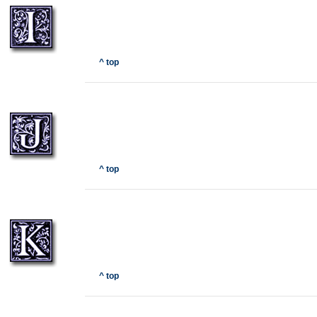
^ top
^ top
^ top