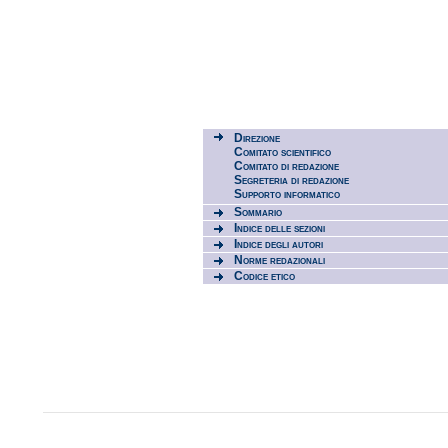
Direzione
Comitato scientifico
Comitato di redazione
Segreteria di redazione
Supporto informatico
Sommario
Indice delle sezioni
Indice degli autori
Norme redazionali
Codice etico