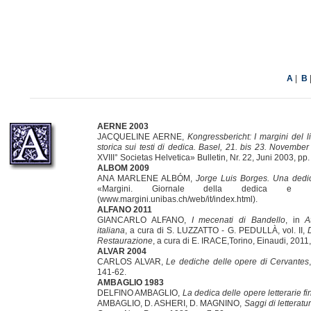
|
A
B
AERNE 2003
JACQUELINE AERNE,
Kongressbericht: I margini del l
storica sui testi di dedica. Basel, 21. bis 23. Novembe
XVIII° Societas Helvetica» Bulletin, Nr. 22, Juni 2003, pp.
ALBOM 2009
ANA MARLENE ALBÓM,
Jorge Luis Borges. Una ded
«Margini. Giornale della dedica e 
(www.margini.unibas.ch/web/it/index.html).
ALFANO 2011
GIANCARLO ALFANO,
I mecenati di Bandello
, in
A
italiana
, a cura di S. LUZZATTO - G. PEDULLÀ, vol. II,
Restaurazione
, a cura di E. IRACE,Torino, Einaudi, 2011,
ALVAR 2004
CARLOS ALVAR,
Le dediche delle opere di Cervantes
141-62.
AMBAGLIO 1983
DELFINO AMBAGLIO,
La dedica delle opere letterarie fin
AMBAGLIO, D. ASHERI, D. MAGNINO,
Saggi di letteratu