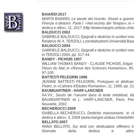
BAIARDI 2017
MARTA BAIARDI,
Le tavole del ricordo. Shoah e guerre
Firenze e dintorni. Parte I. «Nel recinto del Tempio»
, in
dedica e altro», 11, 2017 (http://www.margini.unibas.ch/we
BALDUCCI 2002
GABRIELE BALDUCCI,
Epigrafi e dediche in scrittori m
Relatrice M. A. TERZOLI, Lizentiatsarbeit Universität Bas
BALDUCCI 2004
GABRIELE BALDUCCI,
Epigrafi e dediche in scrittori m
in TERZOLI 2004, pp. 317-44.
BANDY - PICHOIS 1957
WILLIAM THOMAS BANDY - CLAUDE PICHOIS,
Edgar 
Fleurs du Mal
, in «Revue des Sciences Humaines», 85, 
97-100.
BATTESTI PELEGRIN 1986
JEANNE BATTESTI PELEGRIN,
Prologues et dédica
Pedro
, in «Cahiers d'Etudes Romanes», 11, 1986, pp. 21
BAUMGARTNER - HARF-LANCNER
AA.VV.,
Seuils de l’oeuvre dans le texte médiéval
, é
BAUMGARTNER et L. HARF-LANCNER, Paris, Pres
Nouvelle, 2002.
BECHERUCCI 2009
ISABELLA BECHERUCCI,
Dediche manzoniane
, in «
dedica e altro», 3, 2009 (www.margini.unibas.ch/web/it/in
BELLATO 2007
ANNA BELLATO,
Sui testi con dedicatario effimero i
Giornale della dedica e alt