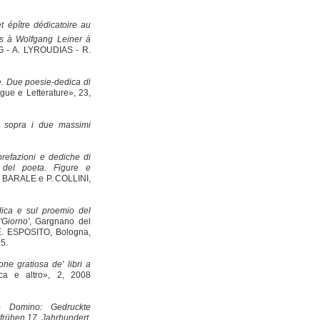
épître dédicatoire au
ts à Wolfgang Leiner à
G - A. LYROUDIAS - R.
e. Due poesie-dedica di
ngue e Letterature», 23,
go sopra i due massimi
prefazioni e dediche di
o del poeta. Figure e
 BARALE e P. COLLINI,
dica e sul proemio del
'Giorno'
, Gargnano del
 E. ESPOSITO, Bologna,
75.
one gratiosa de' libri a
ica e altro», 2, 2008
so Domino: Gedruckte
frühen 17. Jahrhundert
,