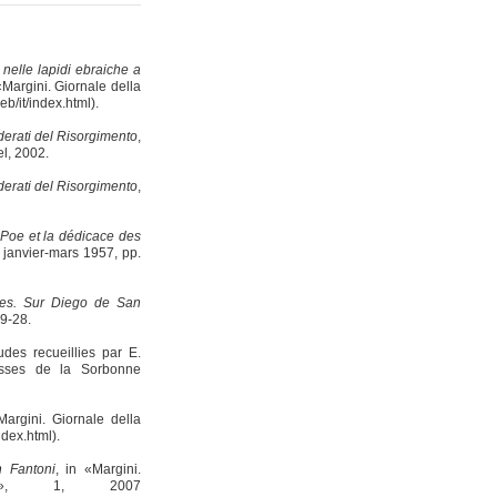
 nelle lapidi ebraiche a
 «Margini. Giornale della
b/it/index.html).
oderati del Risorgimento
,
el, 2002.
oderati del Risorgimento
,
Poe et la dédicace des
janvier-mars 1957, pp.
ces. Sur Diego de San
9-28.
tudes recueillies par E.
ses de la Sorbonne
Margini. Giornale della
dex.html).
n Fantoni
, in «Margini.
ro», 1, 2007