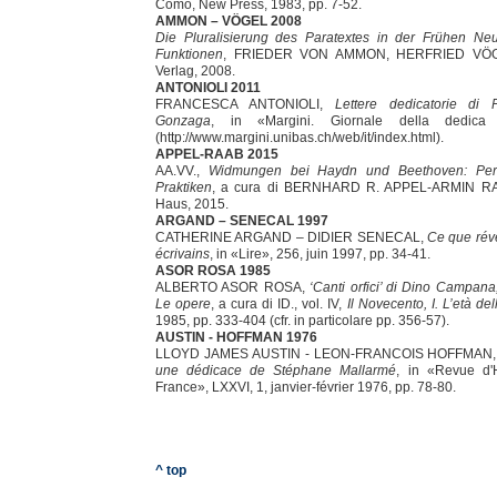
Como, New Press, 1983, pp. 7-52.
AMMON – VÖGEL 2008
Die Pluralisierung des Paratextes in der Frühen Neu
Funktionen
, FRIEDER VON AMMON, HERFRIED VÖGEL 
Verlag, 2008.
ANTONIOLI 2011
FRANCESCA ANTONIOLI,
Lettere dedicatorie di
Gonzaga
, in «Margini. Giornale della dedica
(http://www.margini.unibas.ch/web/it/index.html).
APPEL-RAAB 2015
AA.VV.,
Widmungen bei Haydn und Beethoven: Per
Praktiken
, a cura di BERNHARD R. APPEL-ARMIN RA
Haus, 2015.
ARGAND – SENECAL 1997
CATHERINE ARGAND – DIDIER SENECAL,
Ce que rév
écrivains
, in «Lire», 256, juin 1997, pp. 34-41.
ASOR ROSA 1985
ALBERTO ASOR ROSA,
‘Canti orfici’ di Dino Campana,
Le opere
, a cura di ID., vol. IV,
Il Novecento, I. L’età dell
1985, pp. 333-404 (cfr. in particolare pp. 356-57).
AUSTIN - HOFFMAN 1976
LLOYD JAMES AUSTIN - LEON-FRANCOIS HOFFMAN
une dédicace de Stéphane Mallarmé
, in «Revue d'Hi
France», LXXVI, 1, janvier-février 1976, pp. 78-80.
^ top