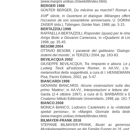
(www.margini.unibas.ch/web/it/index.html).
BERGER 1988
GÜNTER BERGER,
Du mécène au marché? Roman et 
e
XVII
siècle
, in
Ouverture et dialogue. Mélanges offer
l'occasion de son soixantième anniversaire
, U. DÖRIN
ZAISER (éds.), Tübingen, Günter Narr, 1988, pp. 3-15.
BERTAZZOLI 1998
RAFFAELLA BERTAZZOLI,
Risponder (quasi) per le rim
Arrigo Boito e Giovanni Camerana
, in «Quaderni di Li
1998, pp. 35-45.
BESOMI 2004
OTTAVIO BESOMI,
I paratesti del galileiano ‘Dialo
sistemi del mondo’
, in
TERZOLI 2004, pp. 163-83.
BEVILACQUA 2002
GIUSEPPE BEVILACQUA,
Tra rimpianto e abiura. Le 
Ludwig Tieck all’edizione Reimer
, in AA.VV.,
L’i
metamorfosi della soggettività
, a cura di I. HENNEMANN
Pisa, Pacini Editore, 2002, pp. 5-47.
BIANCARDI 1998
GIOVANNI BIANCARDI,
Alcune osservazioni sulla de
primo 'Mattino'
, in AA.VV.,
Interpretazioni e letture del 
Garda (2-4 ottobre 1997), a cura di G. BARBARISI e
Cisalpino Istituto Editoriale Universitario, 1998, pp. 161-
BIANCO 2008
MONICA BIANCO,
Lodovico Castelvetro e la «intitolati
spetial persona»
, in «Margini. Giornale della ded
(www.margini.unibas.ch/web/it/index.html).
BILMAYER-FRANK 2016
STEFANIE BILMAYER-FRANK,
Illustri ac genero
Musikalienwidmungen an die Familie Fugger im 16. und 