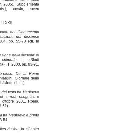
t 2005), Supplementa
ds.), Louvain, Leuven
I-LXXII.
stolari del Cinquecento
ressione del dissenso
004, pp. 55-70 (cfr. in
zione della filosofia' di
culturale
, in «Studi
ana», 1, 2003, pp. 83-91.
e-pièce. De la Reine
«Margini. Giornale della
/it/index.html).
e del testo fra Medioevo
 del corredo esegetico e
3 ottobre 2001, Roma,
8-51).
a tra Medioevo e primo
3-54.
lles du feu
, in «Cahier