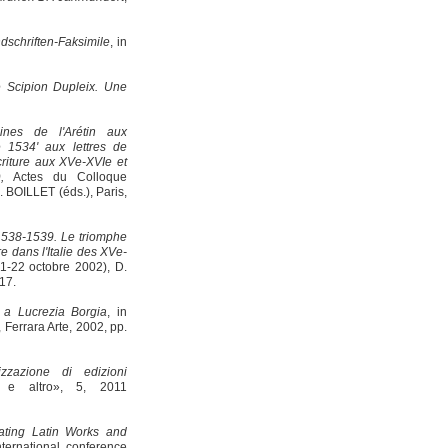
schriften-Faksimile
, in
e Scipion Dupleix. Une
ines de l'Arétin aux
 1534' aux lettres de
criture aux XVe-XVIe et
l),
Actes du Colloque
. BOILLET (éds.), Paris,
 1538-1539. Le triomphe
re dans l'Italie des XVe-
21-22 octobre 2002), D.
17.
o a Lucrezia Borgia
, in
 Ferrara Arte, 2002, pp.
lizzazione di edizioni
a e altro», 5, 2011
ating Latin Works and
ternational conference