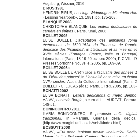
Augsburg, Wissner, 2016.
BIRUS 1981
HENDRIK BIRUS,
Lessings Widmungen. Mit einem Hand
«Lessing Yearbook», 13, 1981, pp. 175-208.
BLANQUIE 2008
CHRISTOPHE BLANQUIE,
Les épîtres dédicatoires d
carrière en épîtres?
, Paris, Kimé, 2008.
BOILLET 2005
ELISE BOILLET,
L'adaptation des ambitions roma
événements de 1533-1534: du 'Pronostic de l'année
dédicace des 'Psaumes'
, in
L'actualité et sa mise en é
XVIIe siècles (Espagne, France, Italie et Portuga
International (Paris, 18-19-20 octobre 2000), P. CIVIL - D
Presses Sorbonne Nouvelle, 2005, pp. 169-89.
BOILLET 2005a
ELISE BOILLET,
L'Arétin face à l'actualité des années
du 'Fléau des princes'
, in
L'actualité et sa mise en écritu
XVIIe siècles,
Actes du Colloque International (Paris, 
BOILLET - C. LUCAS (éds.), Paris, CIRRI, 2005, pp. 103-
BONATTI 2002
ELISA BONATTI,
Lettera dedicatoria di Pietro Bemb
AA.VV.,
Lucrezia Borgia
, a cura di L. LAUREATI, Ferrara,
148-51.
BONINCONTRO 2011
ILARIA BONINCONTRO,
Il paratesto nella digita
tradizionali
, in «Margini. Giornale della dedic
(http://www.margini.unibas.ch/web/it/index.html).
BOSSUYT 2008
AA.VV.,
«Cui dono lepidum novum libellum?». Dedic
Motets in the Sixteenth Century
,
Proceedings of an in