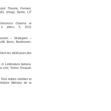
zeit. Theorie, Formen,
(Hrsg), Berlin, LIT
 Francesco Osanna ai
 e altro», 5, 2011
sonen – Strategien –
AB, Bonn, Beethoven-
èlent les dédicaces des
 in Letteratura italiana.
a crisi
, Torino, Einaudi,
,
Trois lettres inédites et
stoire littéraire de la