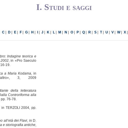
I. Studi e saggi
|
|
|
|
|
|
|
|
|
|
|
|
|
|
|
|
|
|
|
|
|
|
C
D
E
F
G
H
I
J
K
L
M
N
O
P
Q
R
S
T
U
V
W
X
ibro: Indagine teorica e
r 2002
, in «Pro Saeculo
 16-19.
ica a Maria Kodama
, in
altro», 3, 2009
tlante della letteratura
Dalla Controriforma alla
 pp. 76-78.
, in
TERZOLI 2004, pp.
o all’età dei Flavi
, in D.
ra e storiografia antiche
,