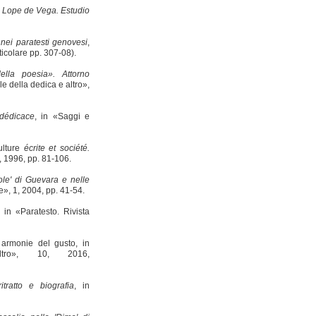
e Lope de Vega. Estudio
i nei paratesti genovesi
,
ticolare pp. 307-08).
ella poesia». Attorno
le della dedica e altro»,
 dédicace
, in «Saggi e
Culture
écrite et société.
l, 1996, pp. 81-106.
ole' di Guevara e nelle
le», 1, 2004, pp. 41-54.
 «Paratesto. Rivista
armonie del gusto, in
tro», 10, 2016,
itratto e biografia
, in