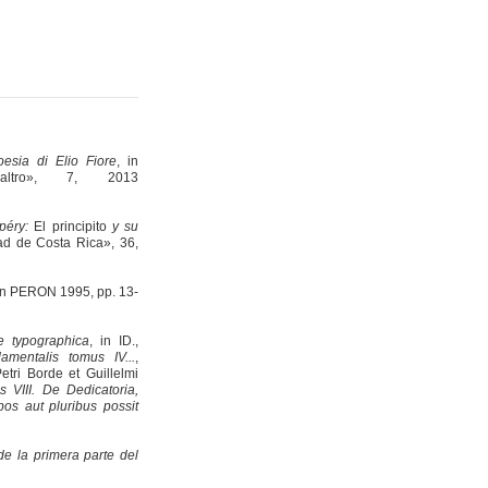
oesia di Elio Fiore
, in
altro», 7, 2013
upéry:
El principito
y su
dad de Costa Rica», 36,
 in PERON 1995, pp. 13-
e typographica
, in ID.,
damentalis tomus IV...
,
etri Borde et Guillelmi
us VIII. De Dedicatoria,
bos aut pluribus possit
de la primera parte del