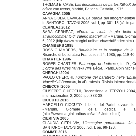
CASE 1975
THOMAS E. CASE,
Las dedicatorias de partes XIII-XX d
crítico con textos
, Madrid, Editorial Castalia, 1975.
CAVAGNA 2005
ANNA GIULIA CAVAGNA,
La parola dei tipografi-editor
in SANTORO - TAVONI 2005, vol. I, pp. 301-18 (cfr. in par
CERNEAZ 2012
SARA CERNEAZ,
«Forse la storia è più bella d
all'autocommento di Valerio Magrelli
, in «Margini. Giorna
6, 2012 (http://www.margini.unibas.ch/web/it/index.html).
CHAMBERS 1985
ROSS CHAMBERS,
Baudelaire et la pratique de la
Ricerche di Letteratura Francese», 24, 1985, pp. 119-40.
CHARTIER 1996
ROGER CHARTIER,
Patronage et dédicace
, in ID., 
L’ordre des livres (XIVe-XVIIIe siècle)
, Paris, Albin Miche
CHERCHI 2004
PAOLO CHERCHI,
Funzione del paratesto nelle 'Epist
'Novelle' di Bandello
, in «Paratesto. Rivista internaziona
CHIECCHI 2005
GIUSEPPE CHIECCHI, Recensione a TERZOLI 2004, in
internazionale», 2, 2005, pp. 333-38.
CICCUTO 2016
MARCELLO CICCUTO, Il bello del Parini, ovvero le 
«Margini. Giornale della dedica e al
(http://www.margini.unibas.ch/web/it/index.html).
CIERI VIA 2005
CLAUDIA CIERI VIA,
L'immagine paratestuale fra r
SANTORO - TAVONI 2005, vol. I, pp. 99-120.
COMIATI 2016