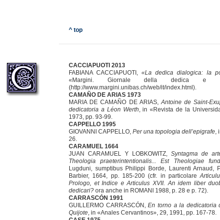
^ top
CACCIAPUOTI 2013
FABIANA CACCIAPUOTI,
«La dedica dialogica: la p
«Margini. Giornale della dedica e 
(http://www.margini.unibas.ch/web/it/index.html).
CAMAÑO DE ARIAS 1973
MARIA DE CAMAÑO DE ARIAS,
Antoine de Saint-Ex
dedicatoria a Léon Werth
, in «Revista de la Universi
1973, pp. 93-99.
CAPPELLO 1995
GIOVANNI CAPPELLO,
Per una topologia dell’epigrafe
,
26.
CARAMUEL 1664
JUAN CARAMUEL Y LOBKOWITZ,
Syntagma de art
Theologia praeterintentionalis... Est Theologiae fun
Lugduni, sumptibus Philippi Borde, Laurenti Arnaud, P
Barbier, 1664, pp. 185-200 (cfr. in particolare
Articul
Prologo, et Indice e Articulus XVII. An idem liber duo
dedicari?
ora anche in ROMANI 1988, p. 28 e p. 72).
CARRASCÓN 1991
GUILLERMO CARRASCÓN,
En torno a la dedicatoria 
Quijote
, in «Anales Cervantinos», 29, 1991, pp. 167-78.