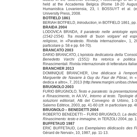
held at the Accademia Belgica (Rome 18-20 Augus
Humanistica Lovaniensia, 23, I. BOSSUYT et al. (e
University Press, 2008.
BOTFIELD 1861
BERIAH BOTFIELD,
Introduction
, in BOTFIELD 1861, pp. 
BRAIDA 2004
LODOVICA BRAIDA,
Il paratesto nelle antologie epi
(1542-1554). Tra modelli di 'buon volgare' ed esp
religioso
, in «Paratesto. Rivista internazionale», 1, 2
particolare p. 58 e pp. 64-70).
BRANCATO 2003
DARIO BRANCATO,
L'epistola dedicatoria della 'Consola
Benedetto Varchi (1551) fra retorica e politica 
Rinascimentali. Rivista internazionale di letteratura itali
BRANCHER 2013
DOMINIQUE BRANCHER,
Une dédicace à l'emport
Marguerite de Navarre à Guy du Faur de Pibrac
, in 
dedica e altro», 7, 2013 (http://www.margini.unibas.ch/web
BRUGNOLO 2003
FURIO BRUGNOLO,
Testo e paratesto: la presentazion
e Rinascimento
, in AA.VV.,
Intorno al testo. Tipologie
soluzioni editoriali
, Atti del Convegno di Urbino, 1-
Salerno Editrice, 2003, pp. 41-60 (cfr. in particolare pp. 4
BRUGNOLO – BENEDETTI 2004
ROBERTO BENEDETTI – FURIO BRUGNOLO,
La dedic
Rinascimento: testo e immagine,
in
TERZOLI 2004, pp. 1
BUFFETAUD 1987
ERIC BUFFETAUD,
Les Exemplaires dédicacés des Fi
Gérard de Nerval», 10, 1987, pp. 11-13.