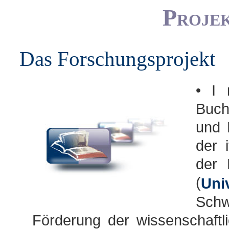
Projek
Das Forschungsprojekt
• I 
Buch
und 
der i
der 
(
Uni
Sch
Förderung der wissenschaftl