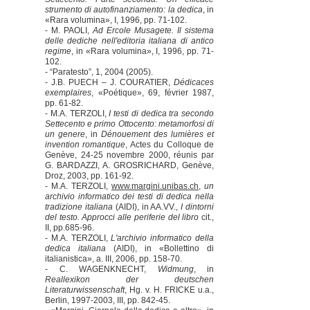
strumento di autofinanziamento: la dedica
, in
«Rara volumina», I, 1996, pp. 71-102.
- M. PAOLI,
Ad Ercole Musagete. Il sistema
delle dediche nell'editoria italiana di antico
regime
, in «Rara volumina», I, 1996, pp. 71-
102.
- “Paratesto”, 1, 2004 (2005).
- J.B. PUECH – J. COURATIER,
Dédicaces
exemplaires
, «Poétique», 69, février 1987,
pp. 61-82.
- M.A. TERZOLI,
I testi di dedica tra secondo
Settecento e primo Ottocento: metamorfosi di
un genere
, in
Dénouement des lumières et
invention romantique
, Actes du Colloque de
Genève, 24-25 novembre 2000, réunis par
G. BARDAZZI, A. GROSRICHARD, Genève,
Droz, 2003, pp. 161-92.
- M.A. TERZOLI,
www.margini.unibas.ch
,
un
archivio informatico dei testi di dedica nella
tradizione italiana
(AIDI), in AA.VV.,
I dintorni
del testo. Approcci alle periferie del libro
cit.,
II, pp.685-96.
- M.A. TERZOLI,
L'archivio informatico della
dedica italiana
(AIDI), in «Bollettino di
italianistica», a. III, 2006, pp. 158-70.
- C. WAGENKNECHT,
Widmung
, in
Reallexikon der deutschen
Literaturwissenschaft
, Hg. v. H. FRICKE u.a.,
Berlin, 1997-2003, III, pp. 842-45.