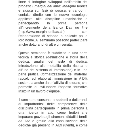
linee di indagine sviluppati nell'ambito del
progetto
I margini del libro: indagine teorica
e storica sui testi di dedica
, entrando in
contatto diretto con le nuove tecnologie
applicate alle discipline umanistiche e
partecipando in prima persona
all'incremento della Banca Dati
on line
(http://www.margini.unibas.ch) con
l'elaborazione di schede pubblicate poi a
loro nome. Al seminario possono partecipare
anche dottorandi di altre università.
Questo seminario è suddiviso in una parte
teorica e storica (definizione e storia della
dedica, analisi del testo di dedica;
introduzione alle modalità della ricerca e
all'uso del sistema di immissione) e in una
parte pratica (formalizzazione dei materiali
raccolti ed elaborati, immissione in AIDI),
sostenuta anche da un'attività di tutorato, che
permette di sviluppare l'aspetto formativo
insito in un lavoro d'équipe.
Il seminario consente a studenti e dottorandi
di impadronirsi delle competenze della
disciplina partecipando in prima persona a
una ricerca in atto: come fruitori che
imparano grazie agli strumenti didattici forniti
on line
e grazie alla consultazione delle
dediche già presenti in AIDI (utenti), e come