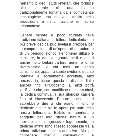
nell'ambito degli studi letterari, che fornisce
allo studente di una materia
tradizionalmente lontana dalle competenze
tecnologiche una notevole abilità nella
produzione e nella fruizione di risorse
informatiche.
Genere minore e poco studiato nella
tradizione italiana, la lettera dedicatoria o la
più breve dedica può rivelarsi preziosa per
la comprensione di un'opera, di un autore e
di un periodo storico. Fenomeno diffuso e
capillare, la dedica riguarda testi e autori
anche molto lontani tra loro, generi e forme
diversissime. A chi tenti un primo
censimento, apparirà subito evidente quanto
normale e socialmente accettata, anzi
necessaria, fosse questa pratica in Italia
ancora fino all'Ottocento. E anzi potrà
verificare che, con modifiche e metamorfosi,
la dedica continua la sua gloriosa carriera
fino al Novecento. Eppure pochi lettori
saprebbero dire a chi erano in origine
dedicate alcune tra le opere più note della
nostra letteratura. Esibite in apertura e
soggette per loro stessa natura a un
inevitabile e progressivo logoramento, le
dediche infatti sono spesso soppresse tra la
prima edizione e le successive. Ma per
conoscere meglio consuetudini e