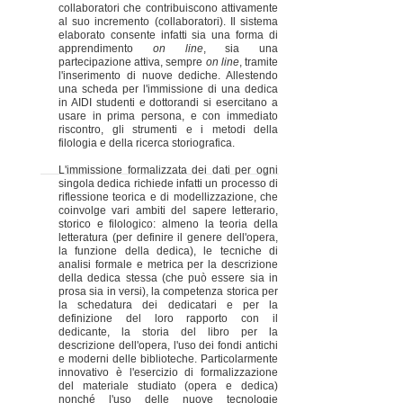
collaboratori che contribuiscono attivamente
al suo incremento (collaboratori). Il sistema
elaborato consente infatti sia una forma di
apprendimento
on line
, sia una
partecipazione attiva, sempre
on line
, tramite
l'inserimento di nuove dediche. Allestendo
una scheda per l'immissione di una dedica
in AIDI studenti e dottorandi si esercitano a
usare in prima persona, e con immediato
riscontro, gli strumenti e i metodi della
filologia e della ricerca storiografica.
L'immissione formalizzata dei dati per ogni
singola dedica richiede infatti un processo di
riflessione teorica e di modellizzazione, che
coinvolge vari ambiti del sapere letterario,
storico e filologico: almeno la teoria della
letteratura (per definire il genere dell'opera,
la funzione della dedica), le tecniche di
analisi formale e metrica per la descrizione
della dedica stessa (che può essere sia in
prosa sia in versi), la competenza storica per
la schedatura dei dedicatari e per la
definizione del loro rapporto con il
dedicante, la storia del libro per la
descrizione dell'opera, l'uso dei fondi antichi
e moderni delle biblioteche. Particolarmente
innovativo è l'esercizio di formalizzazione
del materiale studiato (opera e dedica)
nonché l'uso delle nuove tecnologie