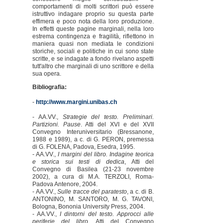
comportamenti di molti scrittori può essere
istruttivo indagare proprio su questa parte
effimera e poco nota della loro produzione.
In effetti queste pagine marginali, nella loro
estrema contingenza e fragilità, riflettono in
maniera quasi non mediata le condizioni
storiche, sociali e politiche in cui sono state
scritte, e se indagate a fondo rivelano aspetti
tutt'altro che marginali di uno scrittore e della
sua opera.
Bibliografia:
-
http://www.margini.unibas.ch
- AA.VV.,
Strategie del testo. Preliminari.
Partizioni. Pause
. Atti del XVI e del XVII
Convegno Interuniversitario (Bressanone,
1988 e 1989), a c. di G. PERON, premessa
di G. FOLENA, Padova, Esedra, 1995.
- AA.VV.,
I margini del libro. Indagine teorica
e storica sui testi di dedica
, Atti del
Convegno di Basilea (21-23 novembre
2002), a cura di M.A. TERZOLI, Roma-
Padova Antenore, 2004.
- AA.VV.,
Sulle tracce del paratesto
, a c. di B.
ANTONINO, M. SANTORO, M. G. TAVONI,
Bologna, Bononia University Press, 2004.
- AA.VV.,
I dintorni del testo. Approcci alle
periferie del libro
, Atti del Convegno