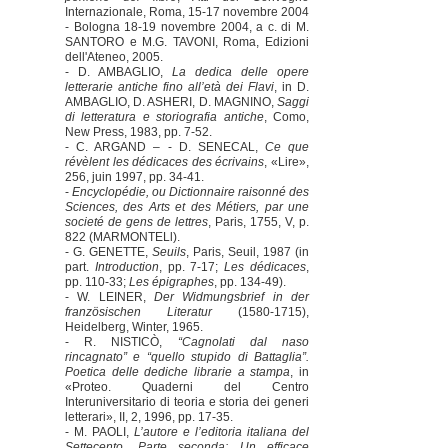
Internazionale, Roma, 15-17 novembre 2004
- Bologna 18-19 novembre 2004, a c. di M.
SANTORO e M.G. TAVONI, Roma, Edizioni
dell'Ateneo, 2005.
- D. AMBAGLIO,
La dedica delle opere
letterarie antiche fino all’età dei Flavi
, in D.
AMBAGLIO, D. ASHERI, D. MAGNINO,
Saggi
di letteratura e storiografia antiche
, Como,
New Press, 1983, pp. 7-52.
- C. ARGAND – - D. SENECAL,
Ce que
révèlent les dédicaces des écrivains
, «Lire»,
256, juin 1997, pp. 34-41.
-
Encyclopédie, ou Dictionnaire raisonné des
Sciences, des Arts et des Métiers, par une
societé de gens de lettres
, Paris, 1755, V, p.
822 (MARMONTELl).
- G. GENETTE,
Seuils
, Paris, Seuil, 1987 (in
part.
Introduction
, pp. 7-17;
Les dédicaces
,
pp. 110-33;
Les épigraphes
, pp. 134-49).
- W. LEINER,
Der Widmungsbrief in der
französischen Literatur
(1580-1715),
Heidelberg, Winter, 1965.
- R. NISTICÒ,
“Cagnolati dal naso
rincagnato” e “quello stupido di Battaglia”.
Poetica delle dediche librarie a stampa
, in
«Proteo. Quaderni del Centro
Interuniversitario di teoria e storia dei generi
letterari», II, 2, 1996, pp. 17-35.
- M. PAOLI,
L’autore e l’editoria italiana del
Settecento. Parte seconda: Un efficace