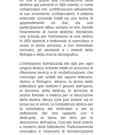
on line
e grazie alla consultazione delle
dediche già presenti in AIDI (utenti), e come
collaboratori che contribuiscono attivamente
al suo incremento (collaboratori). Il sistema
elaborato consente infatti sia una forma di
apprendimento
on line
, sia una
partecipazione attiva, sempre
on line
, tramite
l'inserimento di nuove dediche. Allestendo
una scheda per l'immissione di una dedica
in AIDI studenti e dottorandi si esercitano a
usare in prima persona, e con immediato
riscontro, gli strumenti e i metodi della
filologia e della ricerca storiografica.
L'immissione formalizzata dei dati per ogni
singola dedica richiede infatti un processo di
riflessione teorica e di modellizzazione, che
coinvolge vari ambiti del sapere letterario,
storico e filologico: almeno la teoria della
letteratura (per definire il genere dell'opera,
la funzione della dedica), le tecniche di
analisi formale e metrica per la descrizione
della dedica stessa (che può essere sia in
prosa sia in versi), la competenza storica per
la schedatura dei dedicatari e per la
definizione del loro rapporto con il
dedicante, la storia del libro per la
descrizione dell'opera, l'uso dei fondi antichi
e moderni delle biblioteche. Particolarmente
innovativo è l'esercizio di formalizzazione