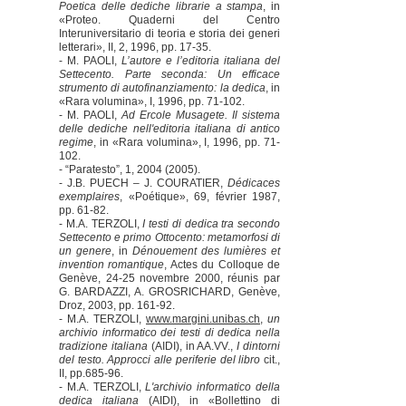
Poetica delle dediche librarie a stampa
, in
«Proteo. Quaderni del Centro
Interuniversitario di teoria e storia dei generi
letterari», II, 2, 1996, pp. 17-35.
- M. PAOLI,
L’autore e l’editoria italiana del
Settecento. Parte seconda: Un efficace
strumento di autofinanziamento: la dedica
, in
«Rara volumina», I, 1996, pp. 71-102.
- M. PAOLI,
Ad Ercole Musagete. Il sistema
delle dediche nell'editoria italiana di antico
regime
, in «Rara volumina», I, 1996, pp. 71-
102.
- “Paratesto”, 1, 2004 (2005).
- J.B. PUECH – J. COURATIER,
Dédicaces
exemplaires
, «Poétique», 69, février 1987,
pp. 61-82.
- M.A. TERZOLI,
I testi di dedica tra secondo
Settecento e primo Ottocento: metamorfosi di
un genere
, in
Dénouement des lumières et
invention romantique
, Actes du Colloque de
Genève, 24-25 novembre 2000, réunis par
G. BARDAZZI, A. GROSRICHARD, Genève,
Droz, 2003, pp. 161-92.
- M.A. TERZOLI,
www.margini.unibas.ch
,
un
archivio informatico dei testi di dedica nella
tradizione italiana
(AIDI), in AA.VV.,
I dintorni
del testo. Approcci alle periferie del libro
cit.,
II, pp.685-96.
- M.A. TERZOLI,
L'archivio informatico della
dedica italiana
(AIDI), in «Bollettino di