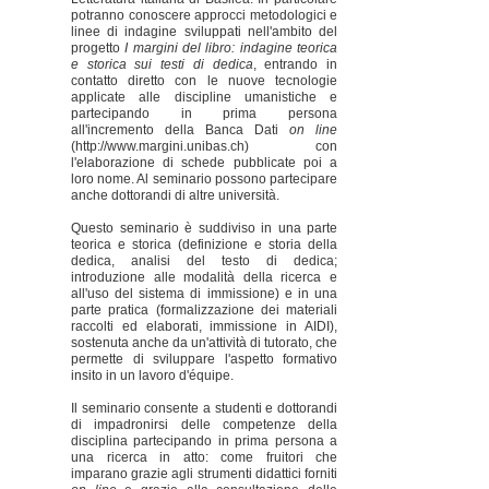
potranno conoscere approcci metodologici e
linee di indagine sviluppati nell'ambito del
progetto
I margini del libro: indagine teorica
e storica sui testi di dedica
, entrando in
contatto diretto con le nuove tecnologie
applicate alle discipline umanistiche e
partecipando in prima persona
all'incremento della Banca Dati
on line
(http://www.margini.unibas.ch) con
l'elaborazione di schede pubblicate poi a
loro nome. Al seminario possono partecipare
anche dottorandi di altre università.
Questo seminario è suddiviso in una parte
teorica e storica (definizione e storia della
dedica, analisi del testo di dedica;
introduzione alle modalità della ricerca e
all'uso del sistema di immissione) e in una
parte pratica (formalizzazione dei materiali
raccolti ed elaborati, immissione in AIDI),
sostenuta anche da un'attività di tutorato, che
permette di sviluppare l'aspetto formativo
insito in un lavoro d'équipe.
Il seminario consente a studenti e dottorandi
di impadronirsi delle competenze della
disciplina partecipando in prima persona a
una ricerca in atto: come fruitori che
imparano grazie agli strumenti didattici forniti