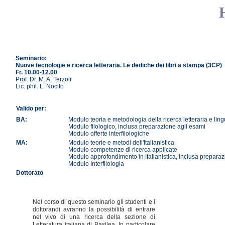
Seminario:
Nuove tecnologie e ricerca letteraria. Le dediche dei libri a stampa (3CP)
Fr. 10.00-12.00
Prof. Dr. M. A. Terzoli
Lic. phil. L. Nocito
Valido per:
BA:
Modulo teoria e metodologia della ricerca letteraria e ling
Modulo filologico, inclusa preparazione agli esami
Modulo offerte interfilologiche
MA:
Modulo teorie e metodi dell'Italianistica
Modulo competenze di ricerca applicate
Modulo approfondimento in Italianistica, inclusa preparaz
Modulo Interfilologia
Dottorato
Nel corso di questo seminario gli studenti e i
dottorandi avranno la possibilità di entrare
nel vivo di una ricerca della sezione di
Letteratura italiana di Basilea. In particolare