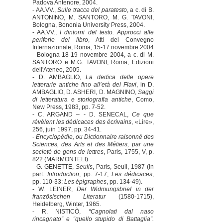
Padova Antenore, 2004.
- AA.VV.,
Sulle tracce del paratesto
, a c. di B.
ANTONINO, M. SANTORO, M. G. TAVONI,
Bologna, Bononia University Press, 2004.
- AA.VV.,
I dintorni del testo. Approcci alle
periferie del libro
, Atti del Convegno
Internazionale, Roma, 15-17 novembre 2004
- Bologna 18-19 novembre 2004, a c. di M.
SANTORO e M.G. TAVONI, Roma, Edizioni
dell'Ateneo, 2005.
- D. AMBAGLIO,
La dedica delle opere
letterarie antiche fino all’età dei Flavi
, in D.
AMBAGLIO, D. ASHERI, D. MAGNINO,
Saggi
di letteratura e storiografia antiche
, Como,
New Press, 1983, pp. 7-52.
- C. ARGAND – - D. SENECAL,
Ce que
révèlent les dédicaces des écrivains
, «Lire»,
256, juin 1997, pp. 34-41.
-
Encyclopédie, ou Dictionnaire raisonné des
Sciences, des Arts et des Métiers, par une
societé de gens de lettres
, Paris, 1755, V, p.
822 (MARMONTELl).
- G. GENETTE,
Seuils
, Paris, Seuil, 1987 (in
part.
Introduction
, pp. 7-17;
Les dédicaces
,
pp. 110-33;
Les épigraphes
, pp. 134-49).
- W. LEINER,
Der Widmungsbrief in der
französischen Literatur
(1580-1715),
Heidelberg, Winter, 1965.
- R. NISTICÒ,
“Cagnolati dal naso
rincagnato” e “quello stupido di Battaglia”.