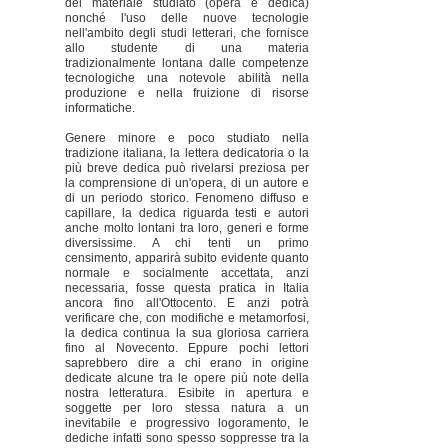
del materiale studiato (opera e dedica)
nonché l'uso delle nuove tecnologie
nell'ambito degli studi letterari, che fornisce
allo studente di una materia
tradizionalmente lontana dalle competenze
tecnologiche una notevole abilità nella
produzione e nella fruizione di risorse
informatiche.
Genere minore e poco studiato nella
tradizione italiana, la lettera dedicatoria o la
più breve dedica può rivelarsi preziosa per
la comprensione di un'opera, di un autore e
di un periodo storico. Fenomeno diffuso e
capillare, la dedica riguarda testi e autori
anche molto lontani tra loro, generi e forme
diversissime. A chi tenti un primo
censimento, apparirà subito evidente quanto
normale e socialmente accettata, anzi
necessaria, fosse questa pratica in Italia
ancora fino all'Ottocento. E anzi potrà
verificare che, con modifiche e metamorfosi,
la dedica continua la sua gloriosa carriera
fino al Novecento. Eppure pochi lettori
saprebbero dire a chi erano in origine
dedicate alcune tra le opere più note della
nostra letteratura. Esibite in apertura e
soggette per loro stessa natura a un
inevitabile e progressivo logoramento, le
dediche infatti sono spesso soppresse tra la