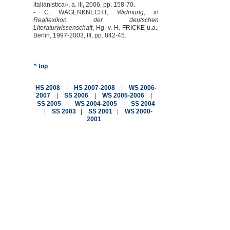
italianistica», a. III, 2006, pp. 158-70.
- C. WAGENKNECHT,
Widmung
, in
Reallexikon der deutschen
Literaturwissenschaft
, Hg. v. H. FRICKE u.a.,
Berlin, 1997-2003, III, pp. 842-45.
^ top
|
|
HS 2008
HS 2007-2008
WS 2006-
|
|
|
2007
SS 2006
WS 2005-2006
|
|
SS 2005
WS 2004-2005
SS 2004
|
|
|
SS 2003
SS 2001
WS 2000-
2001