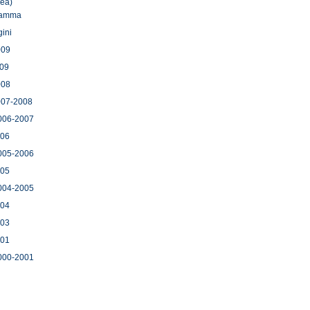
ea)
ramma
ini
009
009
008
007-2008
006-2007
006
005-2006
005
004-2005
004
003
001
000-2001