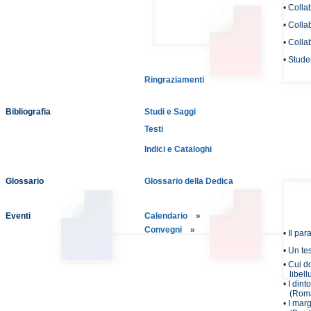
• Colla
• Colla
• Colla
• Stude
Ringraziamenti
Bibliografia
Studi e Saggi
Testi
Indici e Cataloghi
Glossario
Glossario della Dedica
Eventi
Calendario »
Convegni »
• Il pa
• Un te
• Cui 
libell
• I dint
(Roma 
• I marg