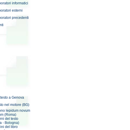
boratori informatici
boratori esterni
boratori precedenti
nti
ratesto a Genova
sto nel motore (BG)
dono lepidum novum
um (Roma)
orni del testo
- Bologna)
ini del libro