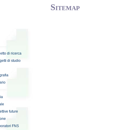
Sitemap
getto di ricerca
getti di studio
grafia
ario
i
ia
ale
ettive future
ione
boratori FNS