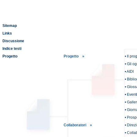
Sitemap
Links
Discussione
Indice testi
Progetto
Progetto »
• Il pro
• Gli og
• AIDI
• Biblio
• Gloss
• Event
• Galler
• Giorn
• Prosp
Collaboratori »
• Direz
• Colla