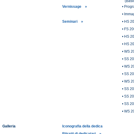
(Basil
Vernissage »
• Prog
• Immag
Seminari »
• HS 2
• FS 2
• HS 2
• HS 2
• WS 2
• SS 2
• WS 2
• SS 2
• WS 2
• SS 2
• SS 2
• SS 2
• WS 2
Galleria
Iconografia della dedica
Ritratti di dedicatari »